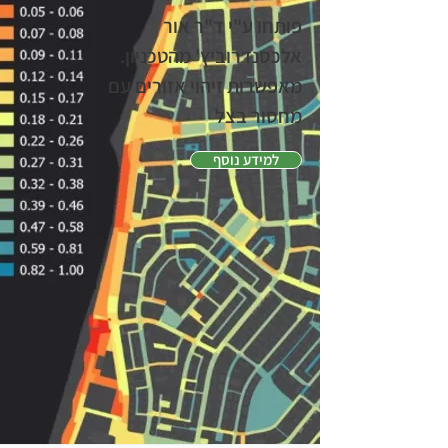
פותחו ע"י ד"ר אור
אלכסנדרוביץ' מהטכניון.
מאפשרות זיהוי אזורים עם
מחסור בצל
למידע נוסף