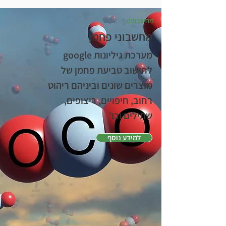
מחשבונים
מחשבוני פחמן
מערכת גיליונות google
לחישוב טביעת פחמן של
מוצרים שונים וביניהם ריהוט
רחוב, חיפויים, ריצופים,
שתילים וכו'
למידע נוסף